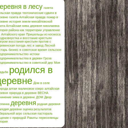
еревня в лесу
газета
льская правда
тектонические сдвиги в
ревне
газета Алтайская правда
пожар в
ревне
история земли михайловской
зета Алтайская нива
деревня николаевка
тория района как территории
управление
х Алтайского края
Пришельцы из космоса
одразверстка и восстание крестьян
згром восстания крестьян против с
ревенская погода
лес и завод
Лесной
старь
бизнес в советское время
сельское
едпринимательство
истоки
едпринимательства в деревн
Гроза
едпринимательство в советской дер
Моя
родился в
адьба
деревне
Дом в селе
ирода алтая
малиновое озеро
алтайская
ревня
природа в деревне
ВЕСНА
чинение зима в деревне
ДОМ
Двор
деревня
опинка
родная деревня
агедия деревни
оценка результатов
беральной агро
сельская пастораль
щение с природой
Ракиты
переселенцы
тория