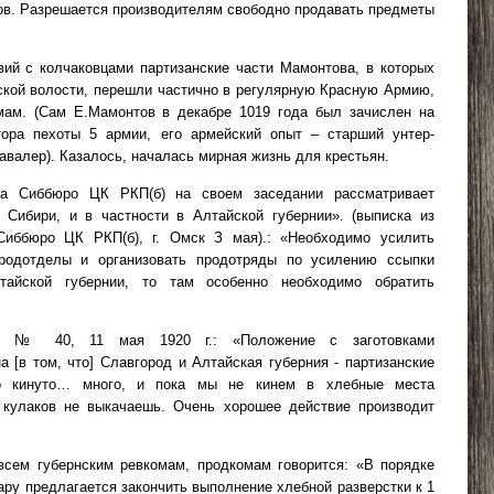
ов. Разрешается производителям свободно продавать предметы
вий с колчаковцами партизанские части Мамонтова, в которых
кой волости, перешли частично в регулярную Красную Армию,
ам. (Сам Е.Мамонтов в декабре 1019 года был зачислен на
ора пехоты 5 армии, его армейский опыт – старший унтер-
авалер). Казалось, началась мирная жизнь для крестьян.
а Сиббюро ЦК РКП(б) на своем заседании рассматривает
 Сибири, и в частности в Алтайской губернии». (выписка из
иббюро ЦК РКП(б), г. Омск З мая).: «Необходимо усилить
продотделы и организовать продотряды по усилению ссыпки
тайской губернии, то там особенно необходимо обратить
ола № 40, 11 мая
1920 г
.:
«Положение с заготовками
 [в том, что] Славгород и Алтайская губерния - партизанские
о кинуто… много, и пока мы не кинем в хлебные места
 кулаков не выкачаешь. Очень хорошее действие производит
сем губернским ревкомам, продкомам говорится: «В порядке
ару предлагается закончить выполнение хлебной разверстки к 1