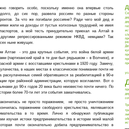
д
жно говорить особо, поскольку именно она впервые столь
Се
адолго,
до сих пор
, развела россиян по разные стороны
де
ронтов. За что же погибали россияне? Ради чего мой дед и
де
тиями жили на доходы от пустых колхозных трудодней, не имея
га
ис
паспортов, а мой тесть принудительно приехал на Алтай в
с/
 другими репрессированными режимом НКВД, немцами? Так
пр
ра
всех ныне живущих.
Де
ку
ом Алтае
- это два крупных события, это война белой армии
пр
ами (партизанский край в те дни был рядышком – в Волчихе), и
пр
расной армии с восставшими крестьянами в 1920 году. Замечу,
пр
 кулачества, в наших местах в классическом понимании почти не
ус
ла раскулаченных семей обратившихся за реабилитацией в 90-е
ции при районной администрации, которую возглавлял. Вот о
ьянами до 90-х годов 20 века было неизвестно почти ничего. По
пр
стории более 70-ти лет эти события замалчивались.
де
со
закончилась не просто поражением,
не просто уничтожением
Тр
кончилась поражением свободного крестьянства, являвшегося
тр
имательства в то время. Лично я обнаружил публикации
ли
об
ами изучая истоки предпринимательства в истории моей малой
ис
которая почти окончательно добила предпринимательство в