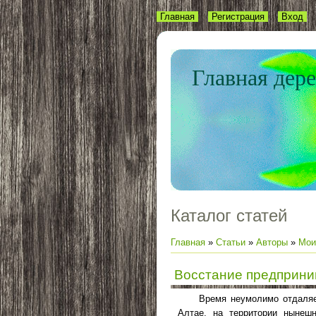
Главная
Регистрация
Вход
Главная дер
Каталог статей
Главная
»
Статьи
»
Авторы
»
Мои
Восстание предприним
Время
неумолимо отдаляе
Алтае, на территории нынешн