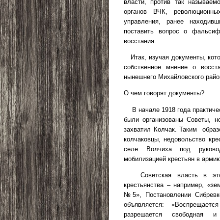
власти, против так называем
органов ВЧК, революционны
управления, ранее находивш
поставить вопрос о фальсиф
восстания.
Итак, изучая документы, кот
собственное мнение о восст
нынешнего Михайловского район
О чем говорят документы?
В начале 1918 года практич
были организованы Советы, н
захватил Колчак. Таким
образ
колчаковцы, недовольство кре
селе Волчиха под руково
мобилизацией крестьян в арми
Советская власть в эт
крестьянства – например, «зе
№5», Постановлении Сибревк
объявляется:
«Воспрещаетс
разрешается свободная и