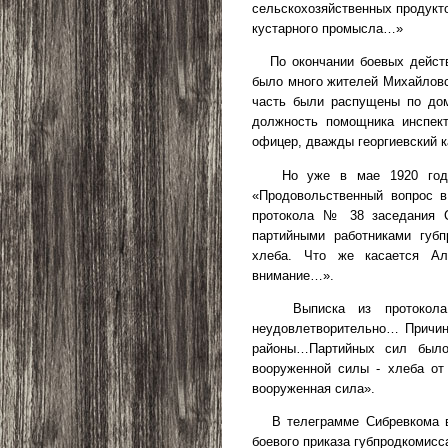
сельскохозяйственных продукт
кустарного промысла…»
По окончании боевых дейст
было много жителей Михайловс
часть были распущены по дом
должность помощника инспект
офицер, дважды георгиевский к
Но уже в мае 1920 год
«Продовольственный вопрос в
протокола № 38 заседания С
партийными работниками губ
хлеба. Что же касается Ал
внимание…».
Выписка из проток
неудовлетворительно… Причина
районы…Партийных сил был
вооруженной силы - хлеба от
вооруженная сила».
В телеграмме Сибревкома в
боевого приказа губпродкомисс