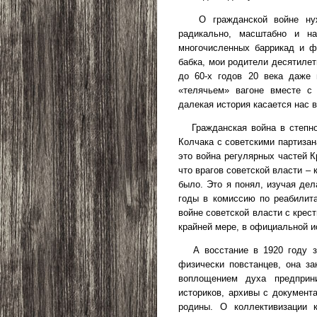
О гражданской войне ну
радикально, масштабно и н
многочисленных баррикад и ф
бабка, мои родители десятиле
до 60-х годов 20 века даже 
«телячьем» вагоне вместе с
далекая история касается нас 
Гражданская война в степн
Колчака с советскими партизан
это война регулярных частей К
что врагов советской власти –
было. Это я понял, изучая де
годы в комиссию по реабилита
войне советской власти с крест
крайней мере, в официальной и
А восстание в 1920 году 
физически повстанцев, она за
воплощением духа предприн
историков, архивы с документ
родины. О коллективизации 