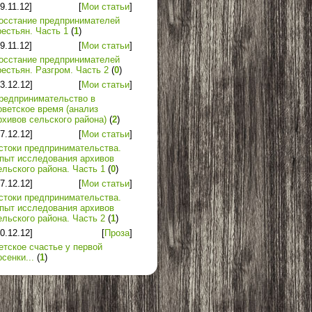
29.11.12]
[
Мои статьи
]
осстание предпринимателей
рестьян. Часть 1
(
1
)
29.11.12]
[
Мои статьи
]
осстание предпринимателей
рестьян. Разгром. Часть 2
(
0
)
03.12.12]
[
Мои статьи
]
редпринимательство в
оветское время (анализ
рхивов сельского района)
(
2
)
07.12.12]
[
Мои статьи
]
стоки предпринимательства.
пыт исследования архивов
ельского района. Часть 1
(
0
)
07.12.12]
[
Мои статьи
]
стоки предпринимательства.
пыт исследования архивов
ельского района. Часть 2
(
1
)
20.12.12]
[
Проза
]
етское счастье у первой
осенки...
(
1
)