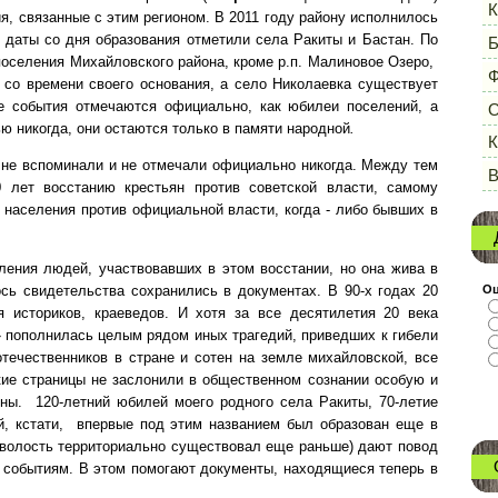
К
я, связанные с этим регионом. В 2011 году району исполнилось
е даты со дня образования отметили села Ракиты и Бастан. По
Б
оселения Михайловского района, кроме р.п. Малиновое Озеро,
Ф
 со времени своего основания, а село Николаевка существует
е события отмечаются официально, как юбилеи поселений, а
О
ю никогда, они остаются только в памяти народной
.
К
 не вспоминали и не отмечали официально никогда. Между тем
В
 лет восстанию крестьян против советской власти, самому
населения против официальной власти, когда - либо бывших в
ления людей, участвовавших в этом восстании, но она жива в
Оц
ось свидетельства сохранились в документах. В 90-х годах 20
я историков, краеведов. И хотя за все десятилетия 20 века
 пополнилась целым рядом иных трагедий, приведших к гибели
течественников в стране и сотен на земле михайловской, все
ие страницы не заслонили в общественном сознании особую и
ны.
120-летний юбилей моего родного села Ракиты, 70-летие
й, кстати,
впервые под этим названием был образован еще в
я волость территориально существовал еще раньше) дают повод
м событиям. В этом помогают документы, находящиеся теперь в