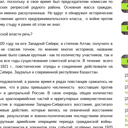
нал, поскольку в свое время был председателем комиссии по
еских репрессий родного района. Основная масса граждан,
и именно раскулаченные. Но вдруг я обнаружил исторические
ожении целого предпринимательского класса,
о войне против
ему стыду я ранее об этом не знал.
тской власти речь?
920 году на юге Западной Сибири, в степном Алтае, получило в
 не совсем точное, по мнению многих историков, название
ание было самым крупным - как по количеству участников, так и
за все годы существования советской власти. В течение
всего
я
1921 г
., повстанческие отряды и соединения действовали на
Сибири, Зауралья и современной республики Казахстан.
[
Ч
ледователей, в разное время в рядах повстанцев сражалось не
[
овек, что в разы превышало численность
восставших против
Ч
в» в центральной России. В свою очередь общее количество
[
ых красноармейских частей и иррегулярных коммунистических
Ч
стие в подавлении Западно-Сибирского восстания, достигало
оевые действия, которые велись на охваченной восстанием
[
ам, результатам и военно-политическим последствиям вполне
Ч
В
рупным армейским операциям периода гражданской войны.
в
а практически в эпицентре этих событий, особенно летом 1920