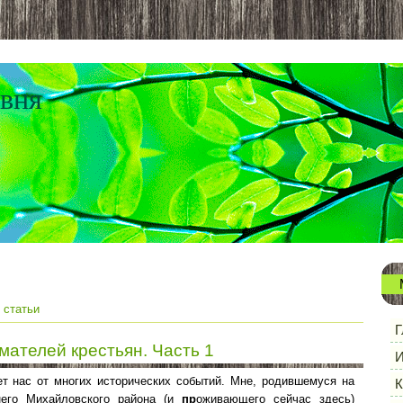
евня
 статьи
Г
ателей крестьян. Часть 1
И
т нас от многих исторических событий. Мне, родившемуся на
К
его Михайловского района (и
пр
оживающего сейчас здесь)