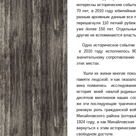
интересны исторические событи
70 лет, в 2010 году юбилейны
разным архивным данным все п
перешагнули 110 летний рубеж
уже более 150 лет. Отдельны
другие не вспоминаются власть
Одно историческое событие
в 2010 году исполнилось 90
значительному сопротивлению
этих местах.
Ушли из жизни многие поко
памяти людской, и как оказал
века появились
исследовани
история
моей
«малой родины»
десятков миллионов наших соо
же эти последующие трагическ
роковую роль гражданской вой
Михайловского района (которы
1924 году, а как Михайловска
вернуться к этим исторически
свободном доступе.