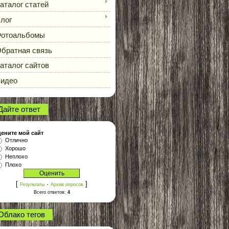
аталог статей
лог
отоальбомы
братная связь
аталог сайтов
идео
Дайте ответ
ените мой сайт
Отлично
Хорошо
Неплохо
Плохо
[
·
]
Результаты
Архив опросов
Всего ответов:
4
Облако тегов