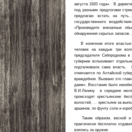
августа 1920 года».
В директи
под разными предлогами стре
предлагаю встать на путь…
государственного воздействи
«Произведите внезапные об
обнаружения скрытых запасов
В конечном итоге властью
человек на каждые три воло
председателя Сибпродкома в 
губернии вспыхивают отдельн
подталкивала сама власть.
отмечается по Алтайской губе
враждебное. Вызвано это главн
даем». Восстание было неизбе
В.И.Ленину
в середине ию
происходят крестьянские бесп
волостей, … крестьяне за выпо
аршинов, по фунту соли и короб
Таким образом, весной и
практически бесплатно отдава
взялись за оружие.