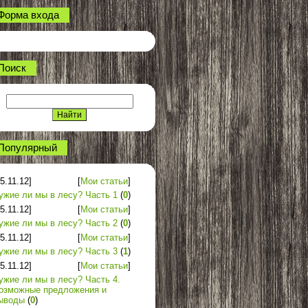
Форма входа
Поиск
Популярный
25.11.12]
[
Мои статьи
]
ужие ли мы в лесу? Часть 1
(
0
)
25.11.12]
[
Мои статьи
]
ужие ли мы в лесу? Часть 2
(
0
)
25.11.12]
[
Мои статьи
]
ужие ли мы в лесу? Часть 3
(
1
)
25.11.12]
[
Мои статьи
]
ужие ли мы в лесу? Часть 4.
озможные предложения и
ыводы
(
0
)