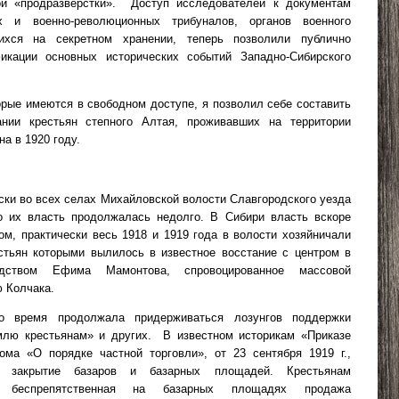
ой «продразверстки».
Доступ исследователей к документам
х и военно-революционных трибуналов, органов военного
ихся на секретном хранении, теперь позволили публично
икации основных исторических событий Западно-Сибирского
орые имеются в свободном доступе, я позволил себе составить
ании крестьян степного Алтая, проживавших на территории
а в 1920 году.
ески во всех селах Михайловской волости Славгородского уезда
о их власть продолжалась недолго. В Сибири власть вскоре
ом, практически весь 1918 и 1919 года в волости хозяйничали
стьян которыми вылилось в известное восстание с центром в
дством Ефима Мамонтова, спровоцированное массовой
ю Колчака.
о время продолжала придерживаться лозунгов поддержки
млю крестьянам» и других.
В известном историкам «Приказе
ома «О порядке частной торговли», от 23 сентября
1919 г
.,
я закрытие базаров и базарных площадей. Крестьянам
 беспрепятственная на базарных площадях продажа