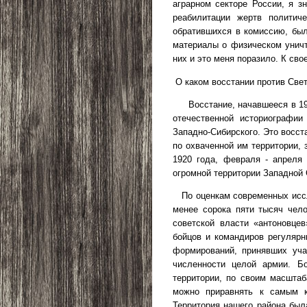
аграрном секторе России, я з
реабилитации жертв политич
обратившихся в комиссию, был
материалы о физическом уничт
них и это меня поразило. К сво
О каком восстании против Све
Восстание, начавшееся в 1
отечественной историографии
Западно-Сибирского. Это восст
по охваченной им территории, 
1920 года, февраля - апрел
огромной территории Западной 
По оценкам современных исс
менее сорока пяти тысяч чел
советской власти «антоновце
бойцов и командиров регулярн
формирований, принявших уча
численности целой армии. Б
территории, по своим масштаб
можно приравнять к самым к
Территория нашего района был