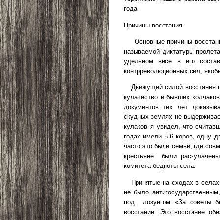
года.
Причины восстания
Основные причины восстани
называемой диктатуры пролет
удельном весе в его составе
контрреволюционных сил, якоб
Движущей силой восстания 
кулачество и бывших колчаков
документов тех лет доказыва
скудных землях не выдерживае
кулаков я увидел, что считав
годах имели 5-6 коров, одну д
часто это были семьи, где сов
крестьяне
были раскулачен
комитета бедноты села.
Принятые на сходах в селах
не было антигосударственным
под
лозунгом «За советы б
восстание. Это восстание обе