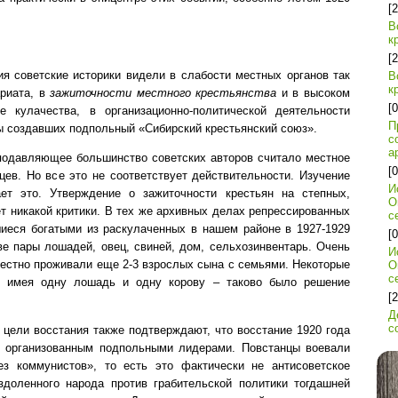
[
В
к
[
я советские историки видели в слабости местных органов так
В
к
ариата, в
зажиточности местного крестьянства
и в высоком
[
 кулачества, в организационно-политической деятельности
П
ы создавших подпольный «Сибирский крестьянский союз».
с
а
подавляющее большинство советских авторов считало местное
[
цев. Но все это не соответствует действительности.
Изучение
И
ет это. Утверждение о зажиточности крестьян на степных,
О
т никакой критики. В тех же архивных делах репрессированных
с
шиеся богатыми из раскулаченных в нашем районе в 1927-1929
[
ве пары лошадей, овец, свиней, дом, сельхозинвентарь. Очень
И
местно проживали еще 2-3 взрослых сына с семьями. Некоторые
О
с
ы имея одну лошадь и одну корову – таково было решение
[
Д
с
 цели восстания также подтверждают, что восстание 1920 года
, организованным подпольными лидерами. Повстанцы воевали
ез коммунистов», то есть это фактически не антисоветское
здоленного народа против грабительской политики тогдашней