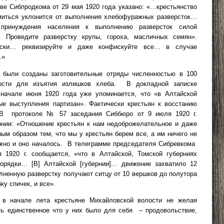
ве Сибпродкома от 29 мая 1920 года указано: «…крестьянство
миться уклонится от выполнения хлебофуражных разверсток…
принуждения населения к выполнению разверсток силой
я. Проведите разверстку крупы, гороха, масличных семян».
ыски… реквизируйте и даже конфискуйте все… в случае
…»
 были созданы заготовительные отряды численностью в 100
сти для изъятия излишков хлеба.
В докладной записке
начале июня 1920 года уже упоминается, что «в Алтайской
ые выступления партизан». Фактически крестьян к восстанию
В
протоколе № 57 заседания Сиббюро от 9 июля
1920 г
.
рнии: «Отношение крестьян к нам недоброжелательное и даже
ым образом тем, что мы у крестьян берем все, а им ничего не
жно и оно началось.
В телеграмме председателя Сибревкома
ля
1920 г
. сообщается, «что в Алтайской, Томской губерниях
орядки… [В] Алтайской [губернии]... движение захватило 12
лненную разверстку получают ситцу от 10 вершков до полутора
ку спичек, и все».
 в начале лета крестьяне Михайловской волости не желая
ть единственное что у них было для себя
– продовольствие,